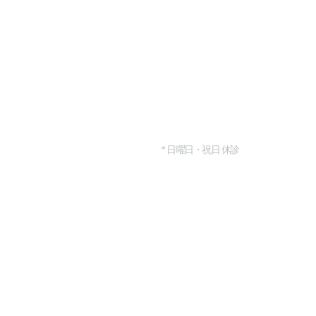
お問い合わせ
TEL : +82.02.567.
診療時間
月・水・木・金 10:00 ~ 7
土 曜 日 10:00 ~ 4:00
* 日曜日・祝日 休診
提携関連
vlifps2@naver.com