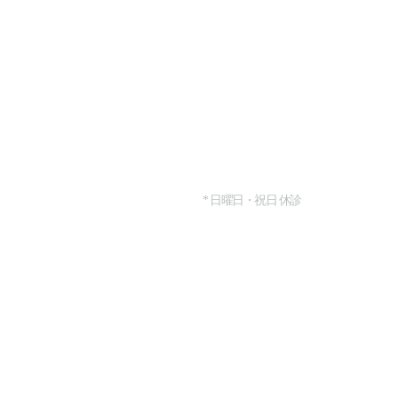
お問い合わせ
TEL : +82.02.567.
診療時間
月・水・木・金 10:00 ~ 7
土 曜 日 10:00 ~ 4:00
* 日曜日・祝日 休診
提携関連
vlifps2@naver.com