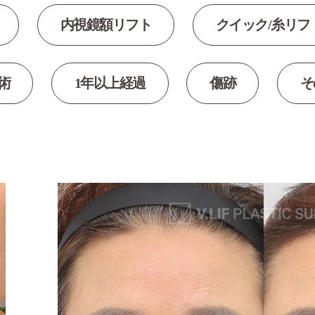
内視鏡額リフト
クイック/糸リフ
術
1年以上経過
傷跡
そ