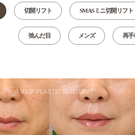
切開リフト
SMASミニ切開リフト
弛んだ目
メンズ
再手