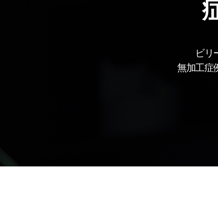
ビリ
無加工症